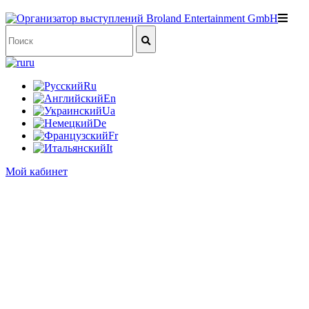
ru
Ru
En
Ua
De
Fr
It
Мой кабинет