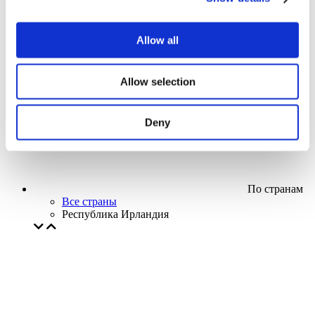
Кино
Творческий вечер
Наше спецпредложение
Allow all
Без поджанра
Применить
Allow selection
Deny
По странам
Все страны
Республика Ирландия