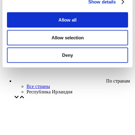
Show details
Кино
Творческий вечер
Наше спецпредложение
Allow all
Без поджанра
Применить
Allow selection
Deny
По странам
Все страны
Республика Ирландия