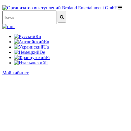
ru
Ru
En
Ua
De
Fr
It
Мой кабинет