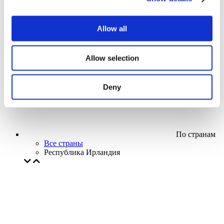
Кино
Творческий вечер
Наше спецпредложение
Allow all
Без поджанра
Применить
Allow selection
Deny
По странам
Все страны
Республика Ирландия