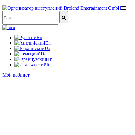
ru
Ru
En
Ua
De
Fr
It
Мой кабинет