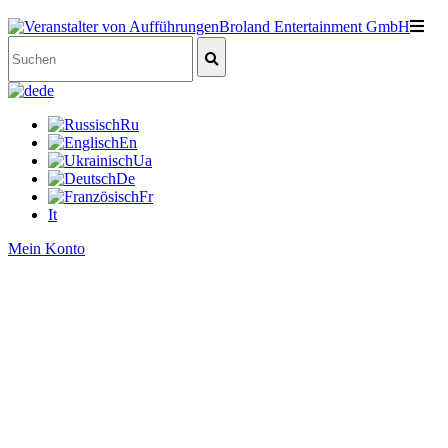
de
Ru
En
Ua
De
Fr
It
Mein Konto