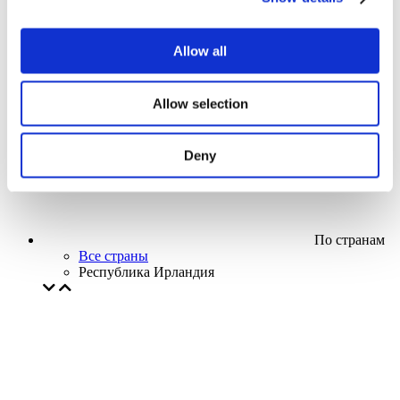
Кино
Творческий вечер
Наше спецпредложение
Allow all
Без поджанра
Применить
Allow selection
Deny
По странам
Все страны
Республика Ирландия