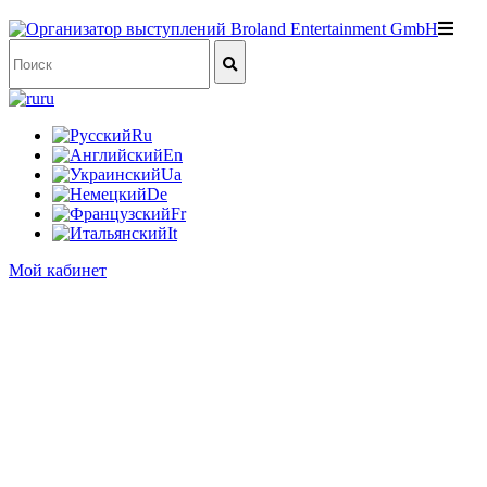
ru
Ru
En
Ua
De
Fr
It
Мой кабинет