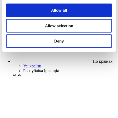
Наша спецпропозиція
Allow all
Без піджанру
Застосувати
Allow selection
Deny
По країнах
Усі країни
Республіка Ірландія