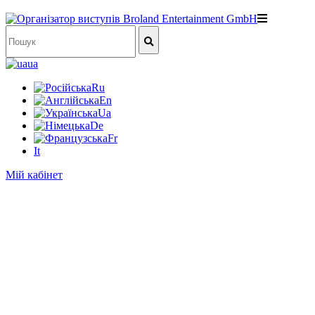
ua
Ru
En
Ua
De
Fr
It
Мій кабінет