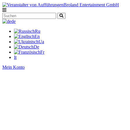
de
Ru
En
Ua
De
Fr
It
Mein Konto