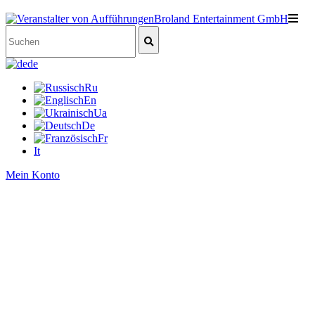
de
Ru
En
Ua
De
Fr
It
Mein Konto