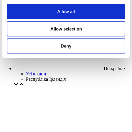
Наша спецпропозиція
Allow all
Без піджанру
Застосувати
Allow selection
Deny
По країнах
Усі країни
Республіка Ірландія