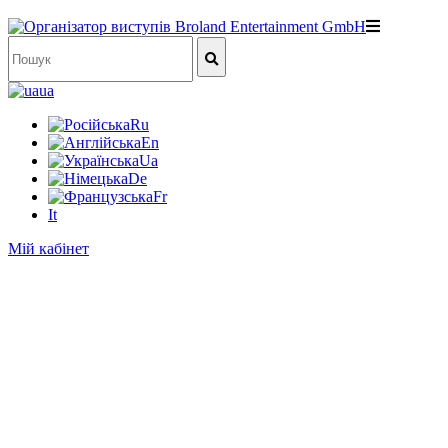
ua
Ru
En
Ua
De
Fr
It
Мій кабінет