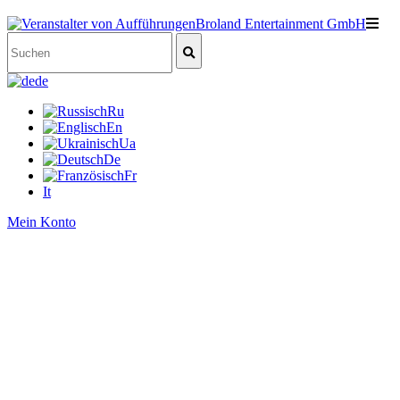
de
Ru
En
Ua
De
Fr
It
Mein Konto