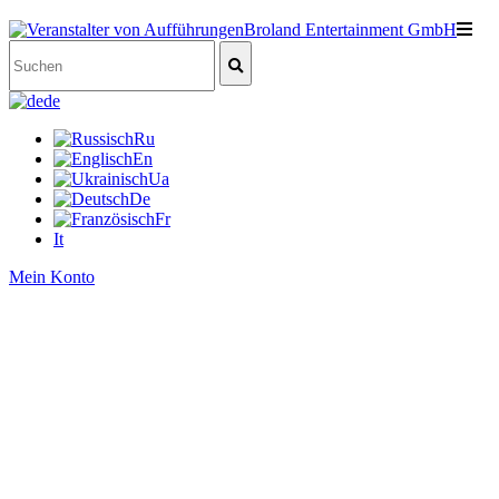
de
Ru
En
Ua
De
Fr
It
Mein Konto