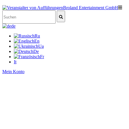
de
Ru
En
Ua
De
Fr
It
Mein Konto