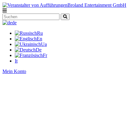
de
Ru
En
Ua
De
Fr
It
Mein Konto