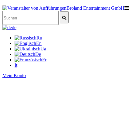
de
Ru
En
Ua
De
Fr
It
Mein Konto