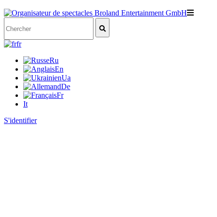
fr
Ru
En
Ua
De
Fr
It
S'identifier