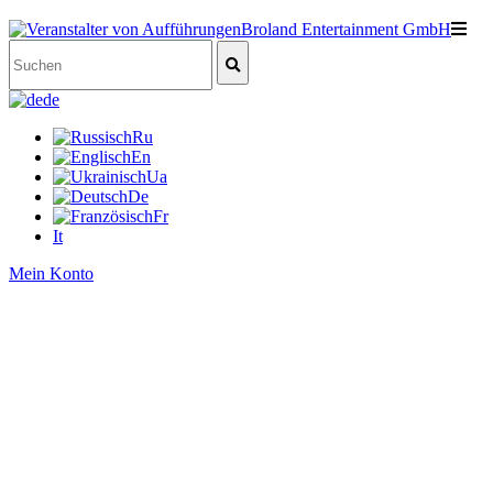
de
Ru
En
Ua
De
Fr
It
Mein Konto