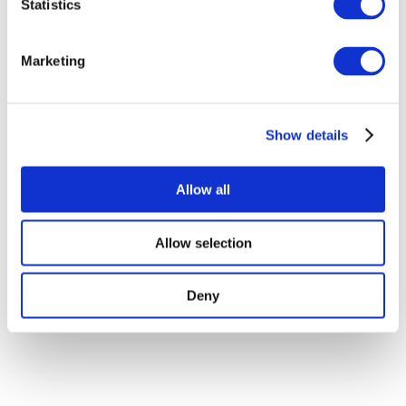
Statistics
Наша спецпропозиція
Без піджанру
Застосувати
Marketing
Show details
Allow all
По країнах
Усі країни
Allow selection
Республіка Ірландія
Deny