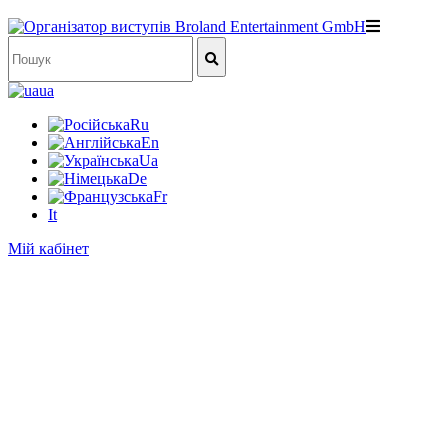
ua
Ru
En
Ua
De
Fr
It
Мій кабінет