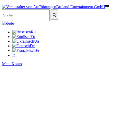
de
Ru
En
Ua
De
Fr
It
Mein Konto