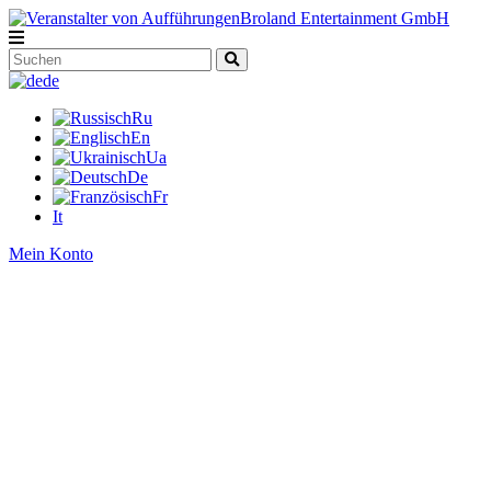
de
Ru
En
Ua
De
Fr
It
Mein Konto