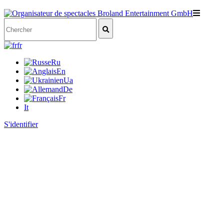
fr
Ru
En
Ua
De
Fr
It
S'identifier