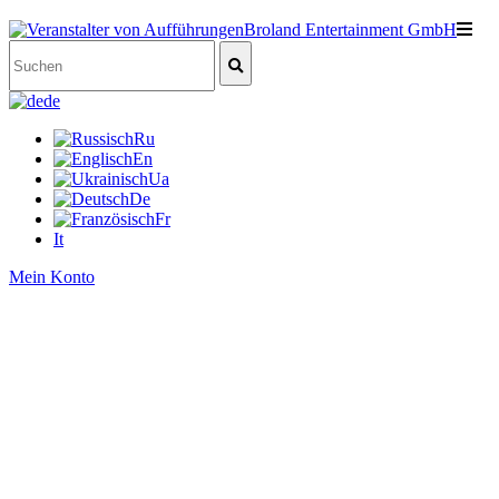
de
Ru
En
Ua
De
Fr
It
Mein Konto