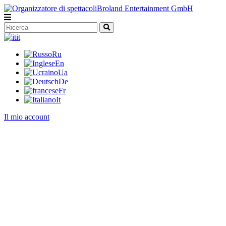
it
Ru
En
Ua
De
Fr
It
Il mio account