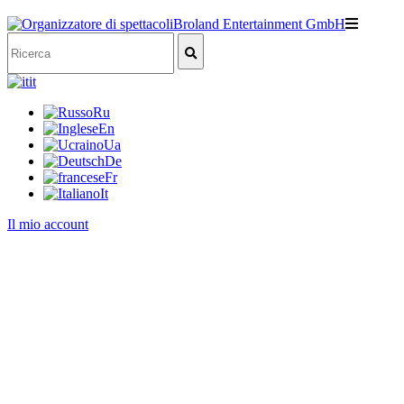
it
Ru
En
Ua
De
Fr
It
Il mio account