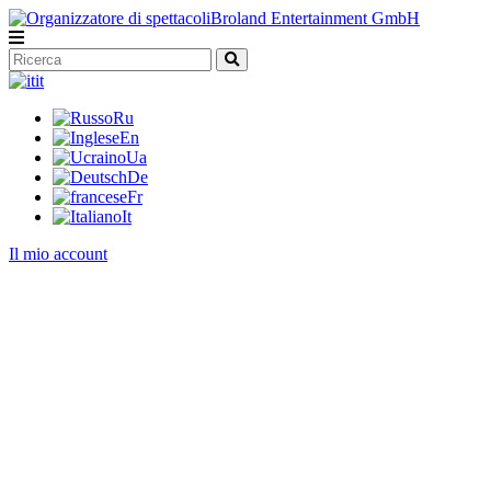
it
Ru
En
Ua
De
Fr
It
Il mio account