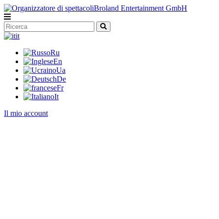
it
Ru
En
Ua
De
Fr
It
Il mio account