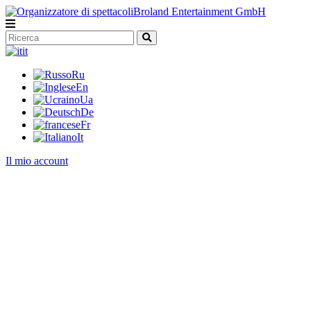
it
Ru
En
Ua
De
Fr
It
Il mio account