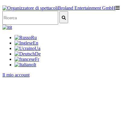
it
Ru
En
Ua
De
Fr
It
Il mio account