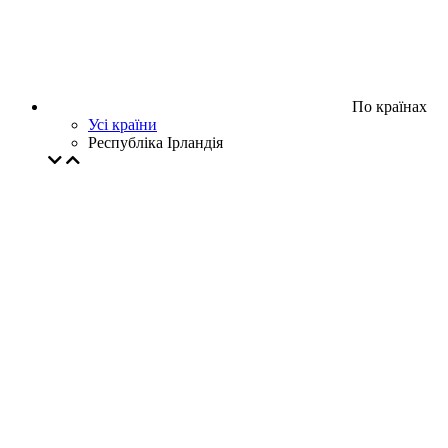
По країнах
Усі країни
Республіка Ірландія