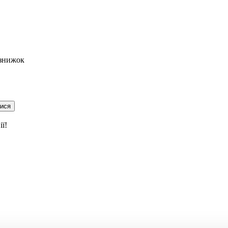
 знижок
тися
ї!