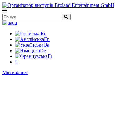
ua
Ru
En
Ua
De
Fr
It
Мій кабінет