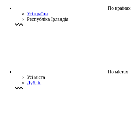
По країнах
Усі країни
Республіка Ірландія
По містах
Усі міста
Дублін