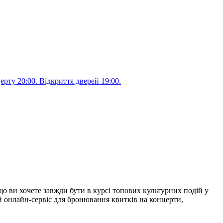
ерту 20:00. Відкриття дверей 19:00.
що ви хочете завжди бути в курсі топових культурних подій у
й онлайн-сервіс для бронювання квитків на концерти,