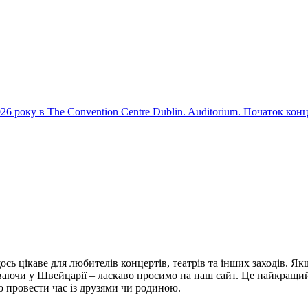
26 року в The Convention Centre Dublin. Auditorium. Початок конц
ось цікаве для любителів концертів, театрів та інших заходів. Як
уваючи у Швейцарії – ласкаво просимо на наш сайт. Це найкращи
во провести час із друзями чи родиною.