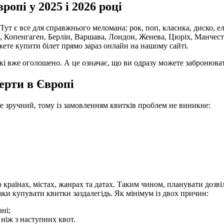
опі у 2025 і 2026 році
. Тут є все для справжнього меломана: рок, поп, класика, диско, е
н, Копенгаген, Берлін, Варшава, Лондон, Женева, Цюріх, Манчест
можете купити білет прямо зараз онлайн на нашому сайті.
і вже оголошено. А це означає, що ви одразу можете забронювати
ерти в Європі
же зручний, тому із замовленням квитків проблем не виникне:
о країнах, містах, жанрах та датах. Таким чином, планувати дозв
аки купувати квитки заздалегідь. Як мінімум із двох причин:
ні;
ніж з наступних квот.