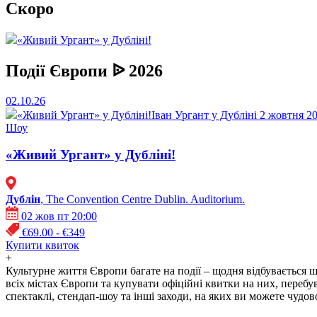
Скоро
«Живий Ургант» у Дубліні!
Події Європи ᐉ 2026
02.10.26
«Живий Ургант» у Дубліні!
Іван Ургант у Дубліні 2 жовтня 20
Шоу
«Живий Ургант» у Дубліні!
Дублін
, The Convention Centre Dublin. Auditorium.
02 жов пт 20:00
€69.00 - €349
Купити квиток
+
Культурне життя Європи багате на події – щодня відбувається щ
всіх містах Європи та купувати офіційні квитки на них, переб
спектаклі, стендап-шоу та інші заходи, на яких ви можете чудо