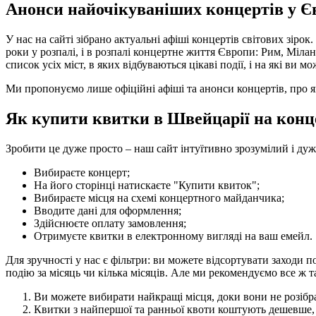
Анонси найочікуваніших концертів у Євр
У нас на сайті зібрано актуальні афіші концертів світових зірок
роки у розпалі, і в розпалі концертне життя Європи: Рим, Міла
список усіх міст, в яких відбуваються цікаві події, і на які ви 
Ми пропонуємо лише офіційні афіші та анонси концертів, про як
Як купити квитки в Швейцарії на конц
Зробити це дуже просто – наш сайт інтуїтивно зрозумілий і ду
Вибираєте концерт;
На його сторінці натискаєте "Купити квиток";
Вибираєте місця на схемі концертного майданчика;
Вводите дані для оформлення;
Здійснюєте оплату замовлення;
Отримуєте квитки в електронному вигляді на ваш емейл.
Для зручності у нас є фільтри: ви можете відсортувати заходи п
подію за місяць чи кілька місяців. Але ми рекомендуємо все ж т
Ви можете вибирати найкращі місця, доки вони не розібра
Квитки з найпершої та ранньої квоти коштують дешевше, 