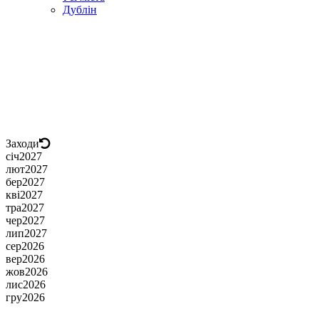
Дублін
Заходи
січ
2027
лют
2027
бер
2027
кві
2027
тра
2027
чер
2027
лип
2027
сер
2026
вер
2026
жов
2026
лис
2026
гру
2026