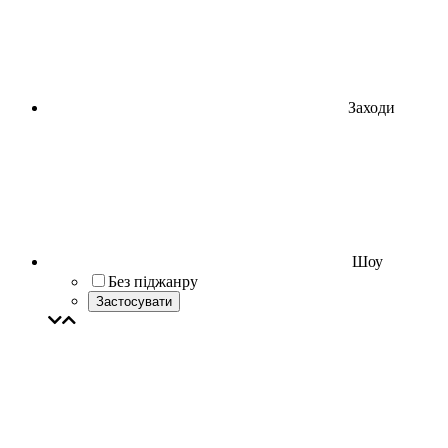
Заходи
Шоу
Без піджанру
Застосувати