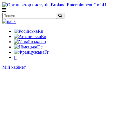
ua
Ru
En
Ua
De
Fr
It
Мій кабінет