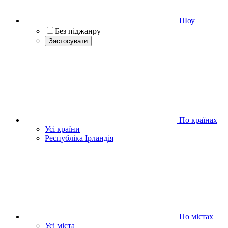
Шоу
Без піджанру
Застосувати
По країнах
Усі країни
Республіка Ірландія
По містах
Усі міста