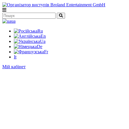
ua
Ru
En
Ua
De
Fr
It
Мій кабінет