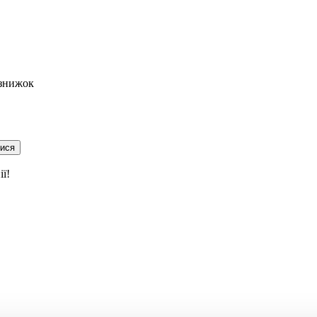
 знижок
тися
ї!