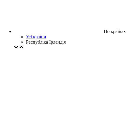
По країнах
Усі країни
Республіка Ірландія