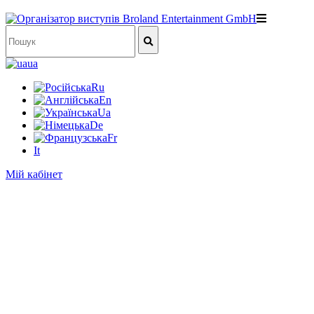
ua
Ru
En
Ua
De
Fr
It
Мій кабінет