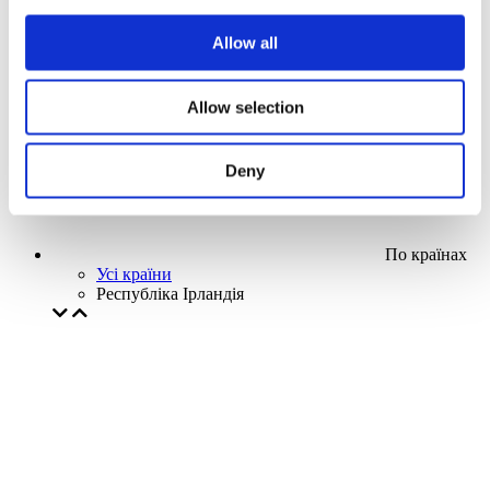
Наша спецпропозиція
Allow all
Без піджанру
Застосувати
Allow selection
Deny
По країнах
Усі країни
Республіка Ірландія