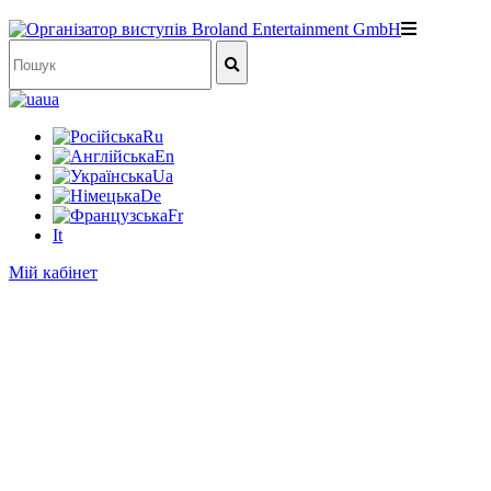
ua
Ru
En
Ua
De
Fr
It
Мій кабінет