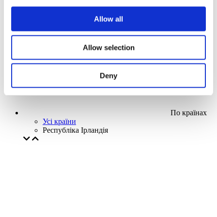
Наша спецпропозиція
Allow all
Без піджанру
Застосувати
Allow selection
Deny
По країнах
Усі країни
Республіка Ірландія