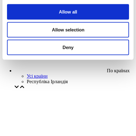
Наша спецпропозиція
Allow all
Без піджанру
Застосувати
Allow selection
Deny
По країнах
Усі країни
Республіка Ірландія