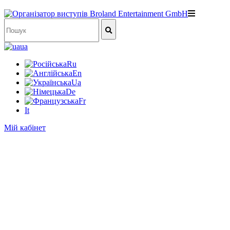
ua
Ru
En
Ua
De
Fr
It
Мій кабінет