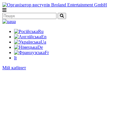
ua
Ru
En
Ua
De
Fr
It
Мій кабінет