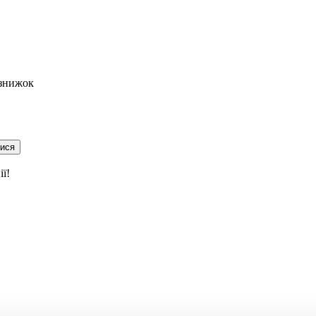
 знижок
тися
ї!