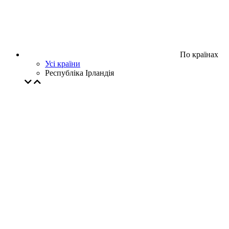
По країнах
Усі країни
Республіка Ірландія