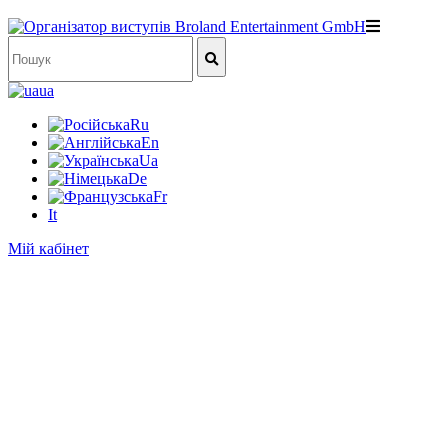
ua
Ru
En
Ua
De
Fr
It
Мій кабінет