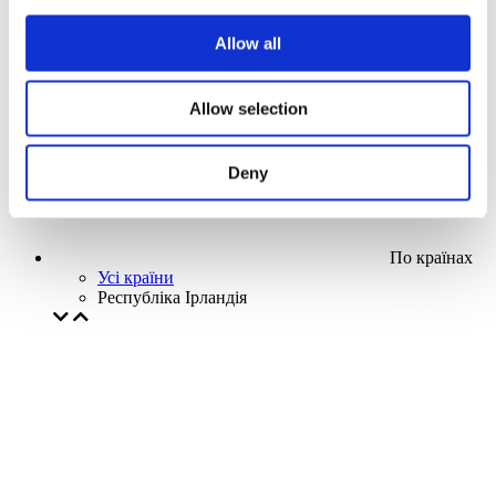
Наша спецпропозиція
Allow all
Без піджанру
Застосувати
Allow selection
Deny
По країнах
Усі країни
Республіка Ірландія