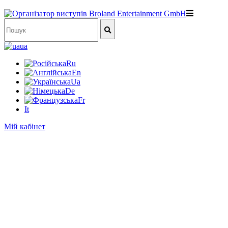
ua
Ru
En
Ua
De
Fr
It
Мій кабінет