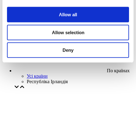
Наша спецпропозиція
Без піджанру
Allow all
Застосувати
Allow selection
Deny
По країнах
Усі країни
Республіка Ірландія