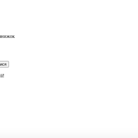
 знижок
тися
ї!