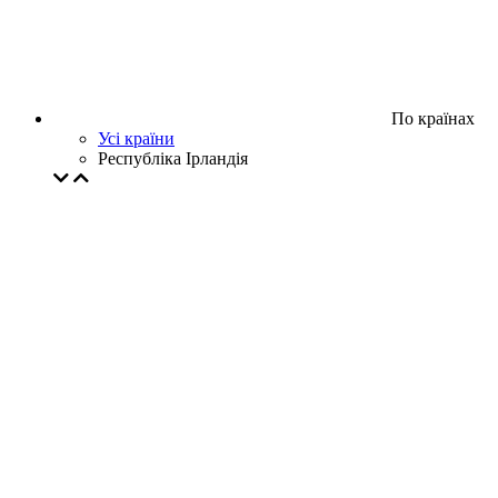
По країнах
Усі країни
Республіка Ірландія