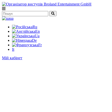
ua
Ru
En
Ua
De
Fr
It
Мій кабінет