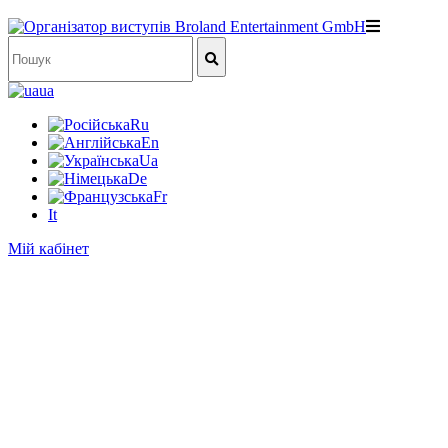
ua
Ru
En
Ua
De
Fr
It
Мій кабінет