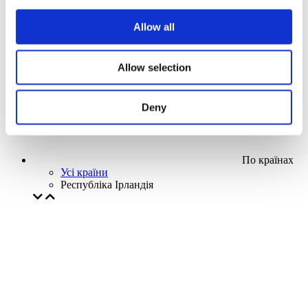
Наша спецпропозиція
Allow all
Без піджанру
Застосувати
Allow selection
Deny
По країнах
Усі країни
Республіка Ірландія