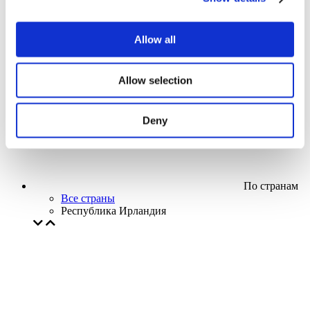
Кино
Творческий вечер
Наше спецпредложение
Allow all
Без поджанра
Применить
Allow selection
Deny
По странам
Все страны
Республика Ирландия