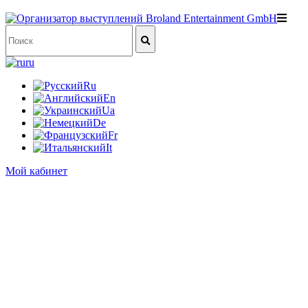
ru
Ru
En
Ua
De
Fr
It
Мой кабинет