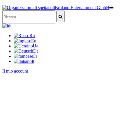
it
Ru
En
Ua
De
Fr
It
Il mio account