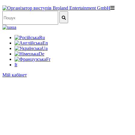
ua
Ru
En
Ua
De
Fr
It
Мій кабінет