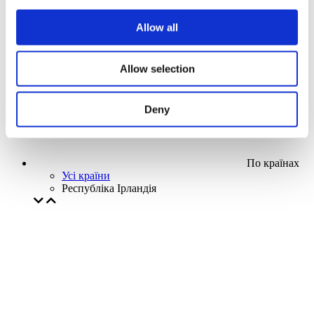
Наша спецпропозиція
Allow all
Без піджанру
Застосувати
Allow selection
Deny
По країнах
Усі країни
Республіка Ірландія