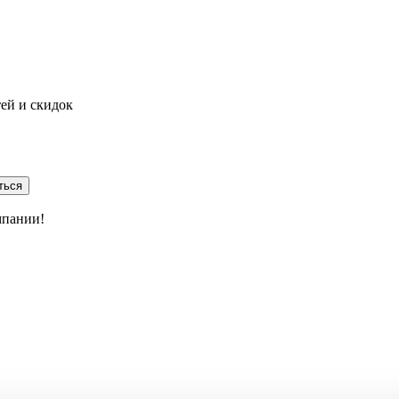
тей и скидок
ться
мпании!