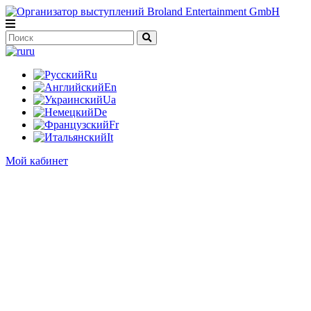
ru
Ru
En
Ua
De
Fr
It
Мой кабинет