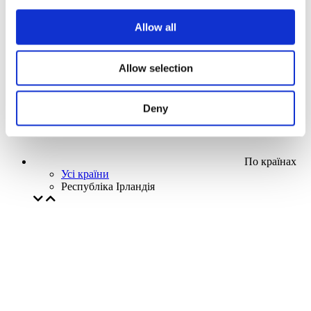
Наша спецпропозиція
Allow all
Без піджанру
Застосувати
Allow selection
Deny
По країнах
Усі країни
Республіка Ірландія