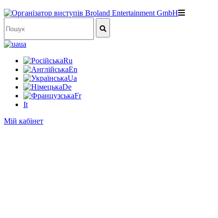
ua
Ru
En
Ua
De
Fr
It
Мій кабінет