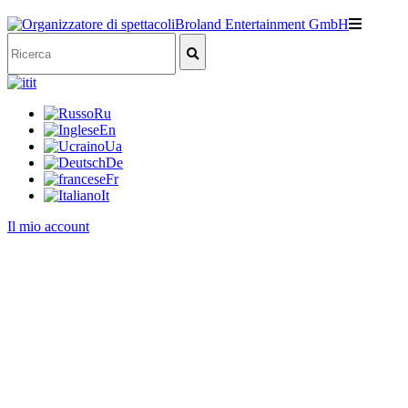
it
Ru
En
Ua
De
Fr
It
Il mio account