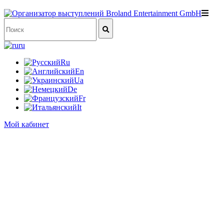
ru
Ru
En
Ua
De
Fr
It
Мой кабинет