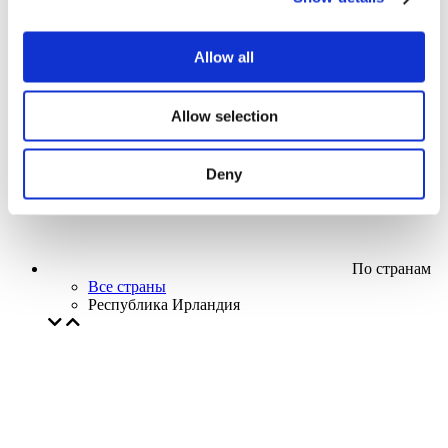
Кино
Творческий вечер
Наше спецпредложение
Allow all
Без поджанра
Применить
Allow selection
Deny
По странам
Все страны
Республика Ирландия