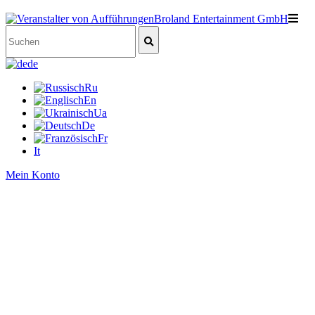
de
Ru
En
Ua
De
Fr
It
Mein Konto