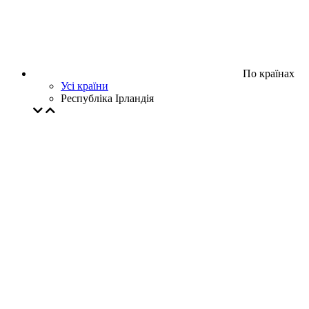
По країнах
Усі країни
Республіка Ірландія