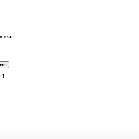
 знижок
тися
ї!