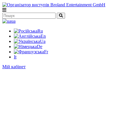
ua
Ru
En
Ua
De
Fr
It
Мій кабінет