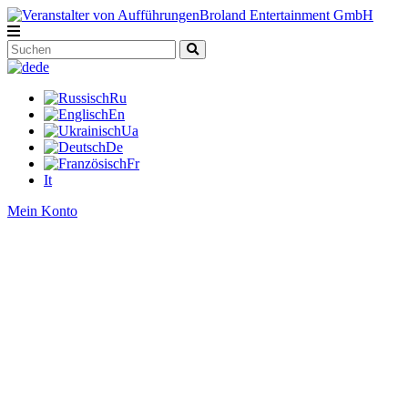
de
Ru
En
Ua
De
Fr
It
Mein Konto