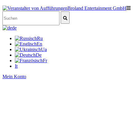
de
Ru
En
Ua
De
Fr
It
Mein Konto