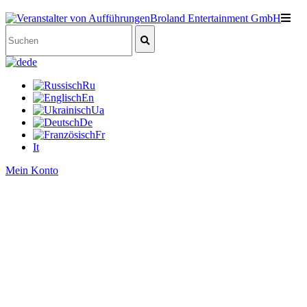
de
Ru
En
Ua
De
Fr
It
Mein Konto